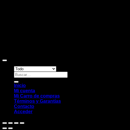
Copyright 2026 ©
Sitio web desarrollado por EleMonkey
Digital Studio
Buscar
por:
Inicio
Mi cuenta
Mi Carro de compras
Términos y Garantías
Contacto
Acceder