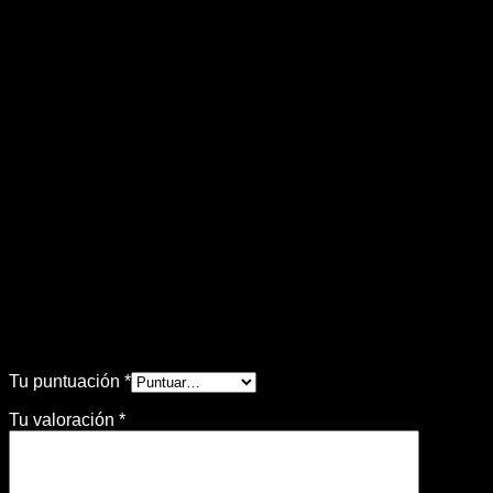
.: POLÍTICA DE NITROUS POWER CHILE :.
Nunca caeremos en el engaño de decir que algo que es
original siendo imitaciones.
Somos fanáticos del mundo tuerca y sabemos lo mucho
que cuentan las cosas. es por eso que somos 100%
responsables con nuestros productos.
IMPORTANTE: Todos los valores son + IVA únicamente
para factura.
Valoraciones
No hay valoraciones aún.
Sé el primero en valorar “Dynamics Súper
Filtro ID F750”
Tu puntuación
*
Tu valoración
*