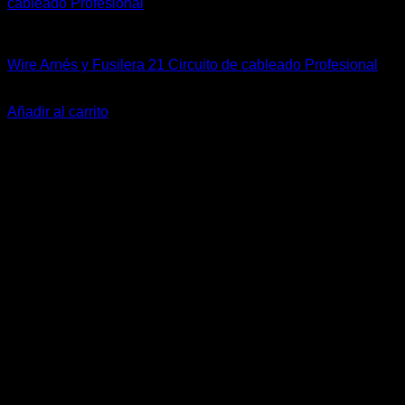
Carrocería & Seguridad
Wire Arnés y Fusilera 21 Circuito de cableado Profesional
El
El
$
295.900
$
239.900
precio
precio
Añadir al carrito
original
actual
-20%
era:
es:
$295.900.
$239.900.