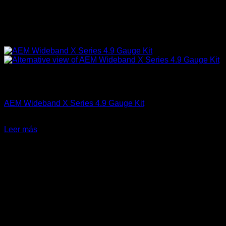
Sin existencias
AEM Performance
AEM Wideband X Series 4.9 Gauge Kit
El
El
$
375.990
$
299.990
precio
precio
Leer más
original
actual
-2%
era:
es:
$375.990.
$299.990.