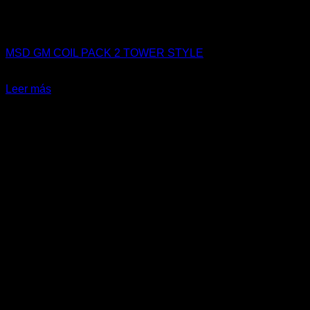
Sin existencias
Accesorios Motor
MSD GM COIL PACK 2 TOWER STYLE
El
El
$
119.990
$
94.990
precio
precio
Leer más
original
actual
era:
es:
$119.990.
$94.990.