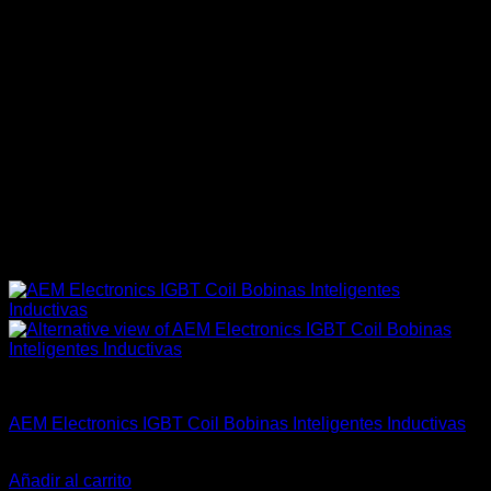
Accesorios Motor
AEM Electronics IGBT Coil Bobinas Inteligentes Inductivas
El
El
$
159.900
$
119.990
precio
precio
Añadir al carrito