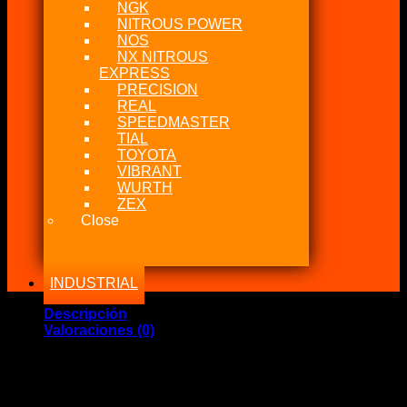
NGK
NITROUS POWER
NOS
NX NITROUS
EXPRESS
PRECISION
REAL
SPEEDMASTER
TIAL
TOYOTA
VIBRANT
WURTH
ZEX
Close
INDUSTRIAL
Descripción
Valoraciones (0)
Marca Fabricante: …::: Injector Dynamics :::…
Estado: Nuevo / Origen USA