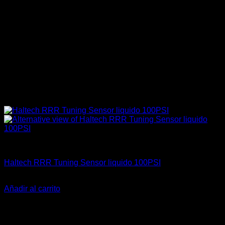
Electrónica & Componentes
Haltech RRR Tuning Sensor liquido 100PSI
El
El
$
219.000
$
189.000
precio
precio
Añadir al carrito
original
actual
-22%
era:
es:
$219.000.
$189.000.