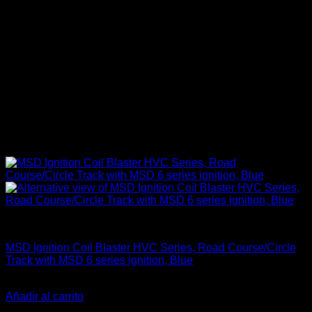
Chispa / Ignición
MSD Ignition Coil Blaster HVC Series, Road Course/Circle
Track with MSD 6 series ignition, Blue
El
El
$
328.000
$
319.900
precio
precio
Añadir al carrito
original
actual
-21%