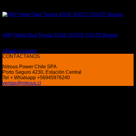
ARP Racing
ARP Head Stud Toyota 3SGE 3SGTE 5SGTE Beams
El
El
$
422.000
$
319.990
precio
precio
Añadir al carrito
original
actual
CONTÁCTANOS
era:
es:
Nitrous Power Chile SPA
$422.000.
$319.990.
Porto Seguro 4230, Estación Central
Tel + Whatsapp +56945976240
ventas@nitrous.cl
P