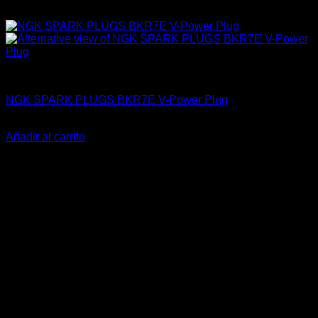
4A-GE (16V & 20V)
NGK SPARK PLUGS BKR7E V-Power Plug
El
El
$
32.700
$
25.990
precio
precio
Añadir al carrito
original
actual
-38%
era:
es:
$32.700.
$25.990.