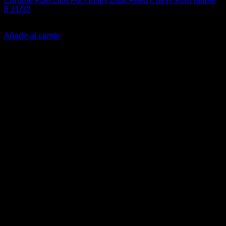
Chrome Fuel Line For Holley Dual Feed Chevy Ford Mopar
8 21/32
$
20.000
Añadir al carrito
-24%