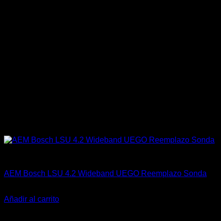
AEM Performance
AEM Bosch LSU 4.2 Wideband UEGO Reemplazo Sonda
El
El
$
155.900
$
120.000
precio
precio
Añadir al carrito
original
actual
era:
es: