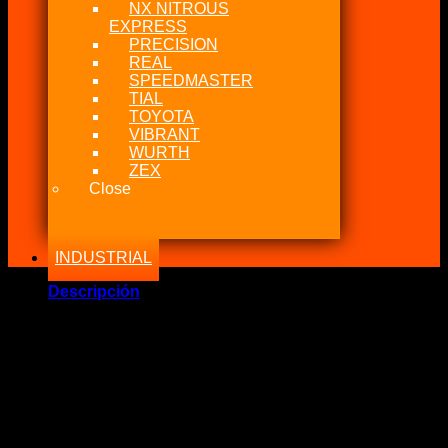
NX NITROUS
EXPRESS
PRECISION
REAL
SPEEDMASTER
TIAL
TOYOTA
VIBRANT
WURTH
ZEX
Close
INDUSTRIAL
Descripción
Marca Fabricante: …:: NGK Spark Plug ::…
Estado: Nuevo – Origen: Japón
Incluye:.
NGK 4912 ILKAR7B11 Laser Iridium Plug
Significado: 4 unidades Bujías ILKAR7B11 Laser Iridium.
Fabricado en Japón. ORIGINALES