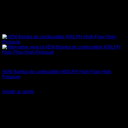
AEM Performance
AEM Bomba de combustible 400LPH High-Flow High-
Pressure
El
El
$
334.990
$
275.900
precio
precio
Añadir al carrito
original
actual
-23%
era:
es:
$334.990.
$275.900.