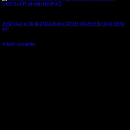
AEM Performance
AEM Gauge Digital Wideband O2 UEGO AFR kit with NEW
4.9
El
El
$
375.900
$
299.990
precio
precio
Añadir al carrito
original
actual
-18%
era:
es:
$375.900.
$299.990.