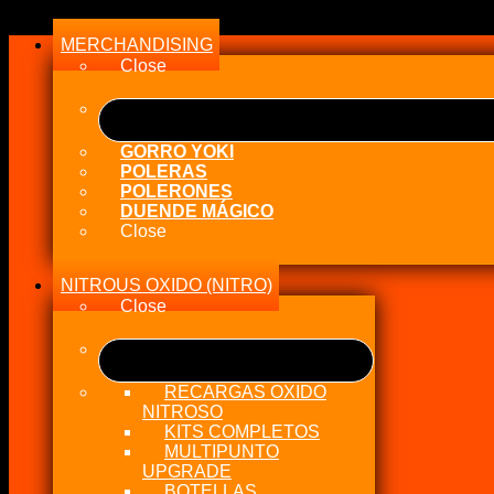
Air
/
MERCHANDISING
Fuel
Ratio
Close
AFR
Gauge
4.9
LSU
GORRO YOKI
cantidad
POLERAS
POLERONES
DUENDE MÁGICO
Close
NITROUS OXIDO (NITRO)
Close
RECARGAS OXIDO
NITROSO
KITS COMPLETOS
MULTIPUNTO
UPGRADE
BOTELLAS