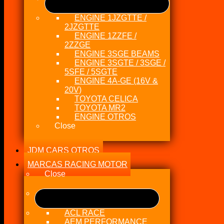
ENGINE 1JZGTTE /
2JZGTTE
ENGINE 1ZZFE /
2ZZGE
ENGINE 3SGE BEAMS
ENGINE 3SGTE / 3SGE /
5SFE / 5SGTE
ENGINE 4A-GE (16V &
20V)
TOYOTA CELICA
TOYOTA MR2
ENGINE OTROS
Close
JDM CARS OTROS
MARCAS RACING MOTOR
Close
ACL RACE
AEM PERFORMANCE