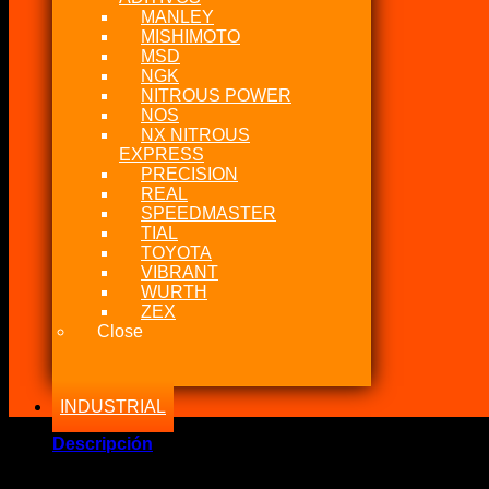
MANLEY
MISHIMOTO
MSD
NGK
NITROUS POWER
NOS
NX NITROUS
EXPRESS
PRECISION
REAL
SPEEDMASTER
TIAL
TOYOTA
VIBRANT
WURTH
ZEX
Close
INDUSTRIAL
Descripción
Marca Fabricante: …::Innovate Motorsports ::…