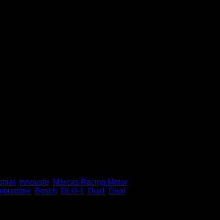
 Ratio AFR
trial
,
Innovate
,
Marcas Racing Motor
,
mbustible
,
Bosch
,
DLG-1
,
Dual
,
Dual