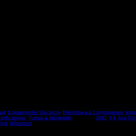
LG-1 Dual Lambda Air / Fuel
dad
,
Componentes Eléctricos
,
Electrónica & Componentes
,
Indus
 Indicadores
,
Turbos & Wastegate
Etiquetas:
3891
,
4.9
,
Aire Co
ing
,
Wideband