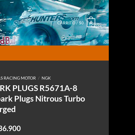
0
CARRITO /
$
0
S RACING MOTOR
/
NGK
RK PLUGS R5671A-8
ark Plugs Nitrous Turbo
rged
l
El
36.900