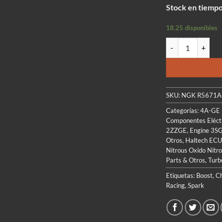
p
Stock en tiempo
o
e
18.25 disponibles
$
NGK SPARK PLUGS 
SKU:
NGK R5671A
Categorías:
4A-GE 
Componentes Eléct
2ZZGE
,
Engine 3S
Otros
,
Haltech ECU
Nitrous Oxido Nitr
Parts & Otros
,
Turb
Etiquetas:
Boost
,
Ch
Racing
,
Spark