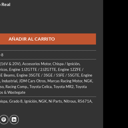
recio
precio
 Real
riginal
actual
ra:
es:
42.990.
$36.900.
R5671A-8 Racing Spark Plugs Nitrous Turbo Supercharged cantidad
AÑADIR AL CARRITO
-8
(16V & 20V)
,
Accesorios Motor
,
Chispa / Ignición
,
ricos
,
Engine 1JZGTTE / 2JZGTTE
,
Engine 1ZZFE /
GE Beams
,
Engine 3SGTE / 3SGE / 5SFE / 5SGTE
,
Engine
,
Industrial
,
JDM Cars Otros
,
Marcas Racing Motor
,
NGK
,
oso
,
Racing Comp.
,
Toyota Celica
,
Toyota MR2
,
Toyota
os & Wastegate
ispa
,
Grado 8
,
Ignición
,
NGK
,
Ni Parts
,
Nitrous
,
R5671A
,