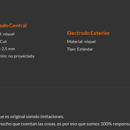
rodo Central
Electrodo Exterior
l:
níquel
-Cut
Material:
níquel
:
2.5 mm
Tipo:
Estándar
ción:
no proyectada
e es original siendo imitaciones.
mucho que cuentan las cosas. es por eso que somos 100% responsa