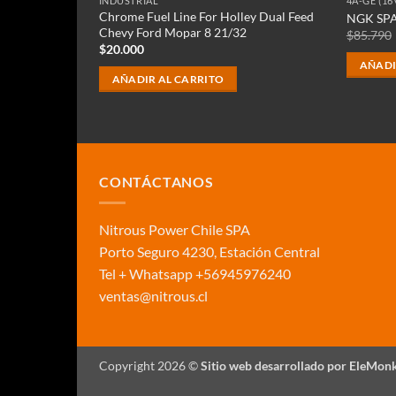
INDUSTRIAL
4A-GE (16
d Bypass
Chrome Fuel Line For Holley Dual Feed
NGK SPA
Chevy Ford Mopar 8 21/32
$
85.790
$
20.000
AÑADI
AÑADIR AL CARRITO
00.
CONTÁCTANOS
Nitrous Power Chile SPA
Porto Seguro 4230, Estación Central
Tel + Whatsapp +56945976240
ventas@nitrous.cl
Copyright 2026 ©
Sitio web desarrollado por EleMonk