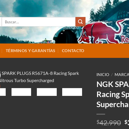
Buscar
por:
TÉRMINOS Y GARANTÍAS
CONTACTO
INICIO
/
MARCA
NGK SPA
Racing Sp
Supercha
E
42.990
$
$