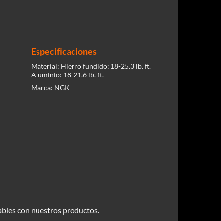
Especificaciones
Material:
Hierro fundido: 18-25.3 lb. ft.
Aluminio: 18-21.6 lb. ft.
Marca:
NGK
bles con nuestros productos.