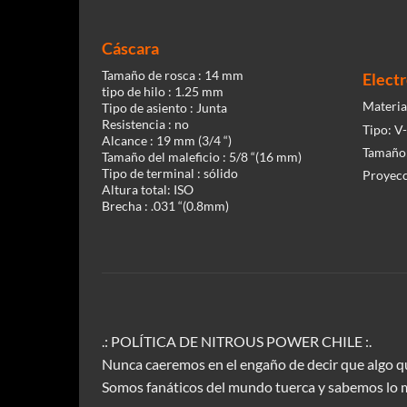
Cáscara
Tamaño de rosca :
14 mm
Elect
tipo de hilo :
1.25 mm
Materia
Tipo de asiento :
Junta
Resistencia :
no
Tipo:
V
Alcance :
19 mm (3/4 “)
Tamaño
Tamaño del maleficio :
5/8 “(16 mm)
Tipo de terminal :
sólido
Proyec
Altura total:
ISO
Brecha :
.031 “(0.8mm)
.: POLÍTICA DE NITROUS POWER CHILE :.
Nunca caeremos en el engaño de decir que algo qu
Somos fanáticos del mundo tuerca y sabemos lo 