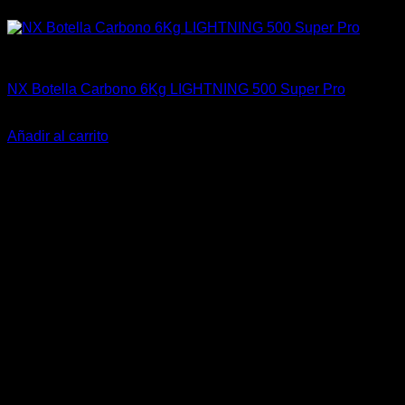
Botellas
NX Botella Carbono 6Kg LIGHTNING 500 Super Pro
El
El
$
1.200.504
$
899.900
precio
precio
Añadir al carrito
original
actual
-37%
era:
es:
$1.200.504.
$899.900.