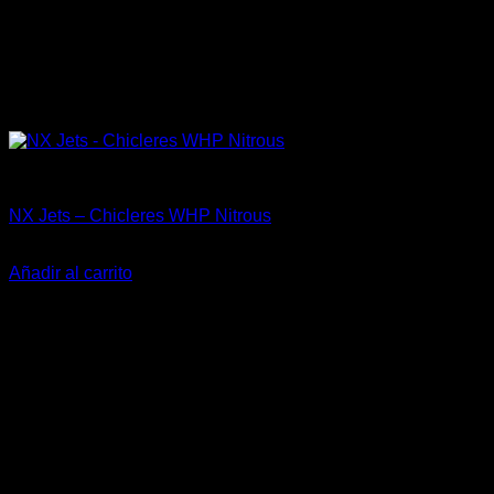
Accesorios
NX Jets – Chicleres WHP Nitrous
El
El
$
15.990
$
10.000
precio
precio
Añadir al carrito
original
actual
-17%
era:
es:
$15.990.
$10.000.