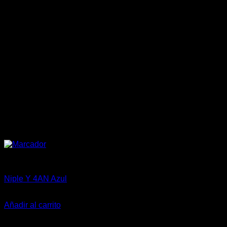
China Racing Motorsports
Niple Y 4AN Azul
$
12.500
Añadir al carrito
-23%