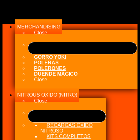
precio
precio
original
actual
Menu
era:
es:
$122.990.
$89.900.
MERCHANDISING
Close
GORRO YOKI
POLERAS
POLERONES
DUENDE MÁGICO
Close
NITROUS OXIDO (NITRO)
Close
RECARGAS OXIDO
NITROSO
KITS COMPLETOS