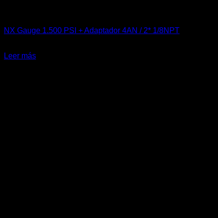
Accesorios
NX Gauge 1.500 PSI + Adaptador 4AN / 2* 1/8NPT
El
El
$
120.000
$
75.000
precio
precio
Leer más
original
actual
-25%
era:
es:
$120.000.
$75.000.