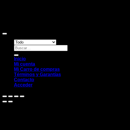
Copyright 2026 ©
Sitio web desarrollado por EleMonkey
Digital Studio
Buscar
por:
Inicio
Mi cuenta
Mi Carro de compras
Términos y Garantías
Contacto
Acceder