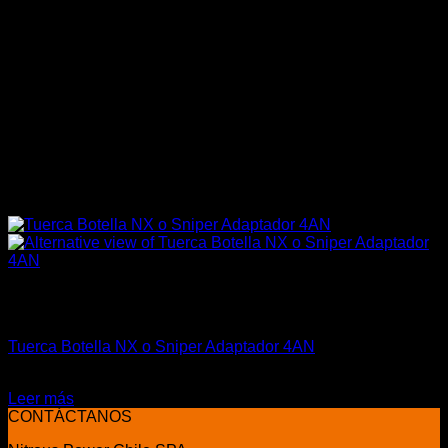
Sin existencias
Marcas Racing Motor
Tuerca Botella NX o Sniper Adaptador 4AN
El
El
$
34.990
$
28.990
precio
precio
Leer más
original
actual
CONTÁCTANOS
era:
es: