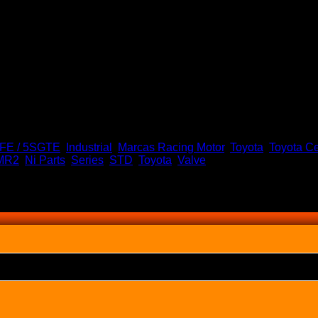
SFE / 5SGTE
,
Industrial
,
Marcas Racing Motor
,
Toyota
,
Toyota Ce
MR2
,
Ni Parts
,
Series
,
STD
,
Toyota
,
Valve