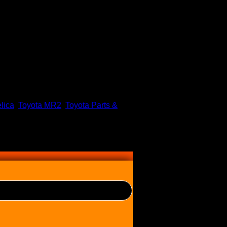
lica
,
Toyota MR2
,
Toyota Parts &