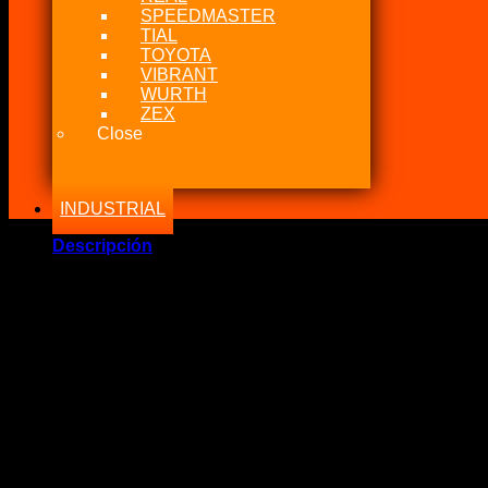
SPEEDMASTER
TIAL
TOYOTA
VIBRANT
WURTH
ZEX
Close
INDUSTRIAL
Descripción
Marca Fabricante: …::Ferrea::…
Estado: Nuevo – Origen: USA
Incluye:.
– Ferrea 6000 Series Intake Valve 33.5mm STD 3SGTE MR2 
Significado: Kit de Válvulas Ferrea STD Admisión.
Compatibilidad: Para todas Culatas Toyota 3SGTE, 3SGE
Modelo: F6063-8
NO Compatible: 3SGE Beams
DESCRIPCIÓN