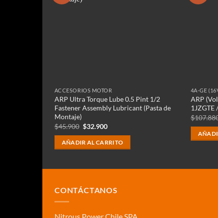
ACCESORIOS MOTOR
4A-GE (16
ARP Ultra Torque Lube 0.5 Pint 1/2
ARP (Vol
versal
Fastener Assembly Lubricant (Pasta de
1JZGTE 
Montaje)
$
107.88
El
El
$
45.900
$
32.900
precio
precio
AÑADI
original
actual
AÑADIR AL CARRITO
era:
es:
$45.900.
$32.900.
CONTÁCTANOS
Nitrous Power Chile SPA