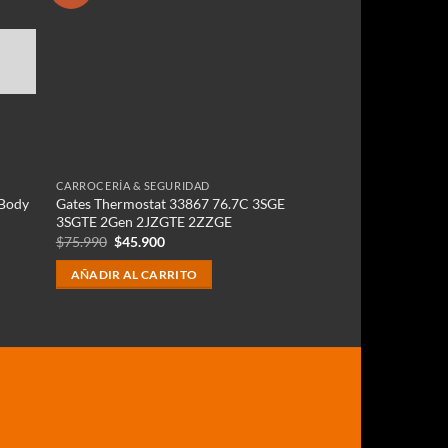
CARROCERÍA & SEGURIDAD
 Body
Gates Thermostat 33867 76.7C 3SGE
3SGTE 2Gen 2JZGTE 2ZZGE
El
El
$
75.990
$
45.900
precio
precio
original
actual
AÑADIR AL CARRITO
era:
es:
$75.990.
$45.900.