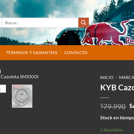
Buscar
por:
TÉRMINOS Y GARANTÍAS
CONTACTO
INICIO
/
MARCA
KYB Caz
E
79.990
$
$
p
Stock en tiempo
o
e
1 disponibles