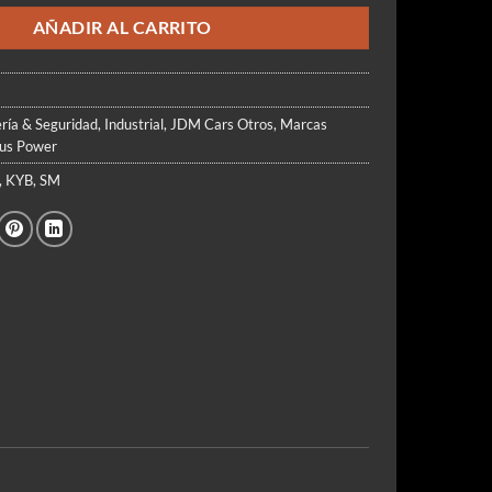
79.990.
$49.900.
AÑADIR AL CARRITO
ría & Seguridad
,
Industrial
,
JDM Cars Otros
,
Marcas
ous Power
,
KYB
,
SM