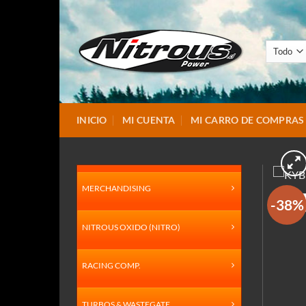
Saltar
al
contenido
INICIO
MI CUENTA
MI CARRO DE COMPRAS
MERCHANDISING
-38%
NITROUS OXIDO (NITRO)
RACING COMP.
TURBOS & WASTEGATE