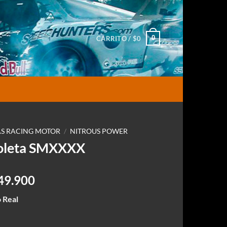
0
CARRITO /
$
0
S RACING MOTOR
/
NITROUS POWER
oleta SMXXXX
l
El
49.900
recio
precio
 Real
riginal
actual
ra:
es: