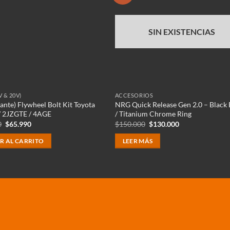
SIN EXISTENCIAS
V & 20V)
ACCESORIOS
ante) Flywheel Bolt Kit Toyota
NRG Quick Release Gen 2.0 – Black
/ 2JZGTE / 4AGE
/ Titanium Chrome Ring
El
El
El
El
0
$
65.990
$
150.000
$
130.000
precio
precio
precio
precio
original
actual
original
actual
R AL CARRITO
LEER MÁS
era:
es:
era:
es:
$107.880.
$65.990.
$150.000.
$130.000.