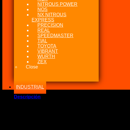
NITROUS POWER
NOS
NX NITROUS
EXPRESS
PRECISION
REAL
SPEEDMASTER
TIAL
TOYOTA
VIBRANT
WURTH
ZEX
Close
INDUSTRIAL
Descripción
Marca Fabricante: MSD Holley USA
Estado: Nuevo – Origen: USA
Incluye:.
– MSD Wire Set
Black
Universal 4 cyl M/A (Modificado)