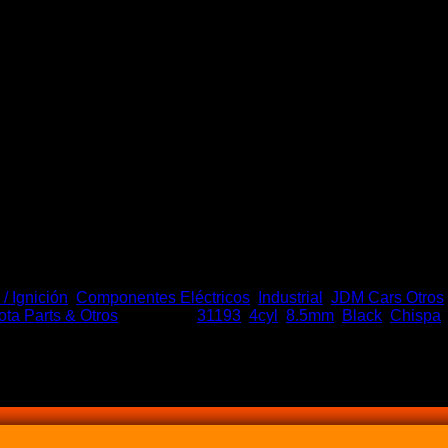
l 4cyl M/A
/ Ignición
,
Componentes Eléctricos
,
Industrial
,
JDM Cars Otros
ota Parts & Otros
Etiquetas:
31193
,
4cyl
,
8.5mm
,
Black
,
Chispa