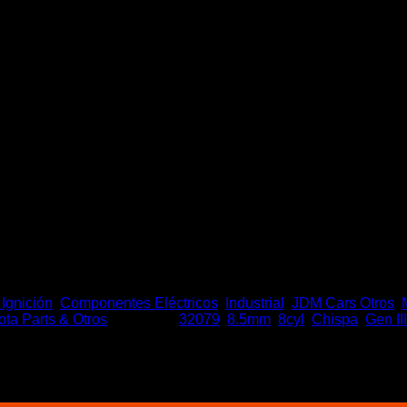
uctor Gen III LS-1/6 V8 Univ
 Ignición
,
Componentes Eléctricos
,
Industrial
,
JDM Cars Otros
,
ota Parts & Otros
Etiquetas:
32079
,
8.5mm
,
8cyl
,
Chispa
,
Gen III