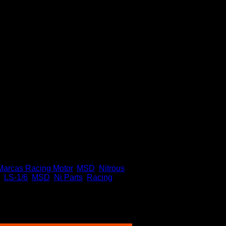
ersal
Marcas Racing Motor
,
MSD
,
Nitrous
,
LS-1/6
,
MSD
,
Ni Parts
,
Racing
,