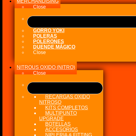
MERCHANDISING
1/6
V8
Close
Universal
cantidad
GORRO YOKI
POLERAS
POLERONES
DUENDE MÁGICO
Close
NITROUS OXIDO (NITRO)
Close
RECARGAS OXIDO
NITROSO
KITS COMPLETOS
MULTIPUNTO
UPGRADE
BOTELLAS
ACCESORIOS
NIPLERIA & FITTING