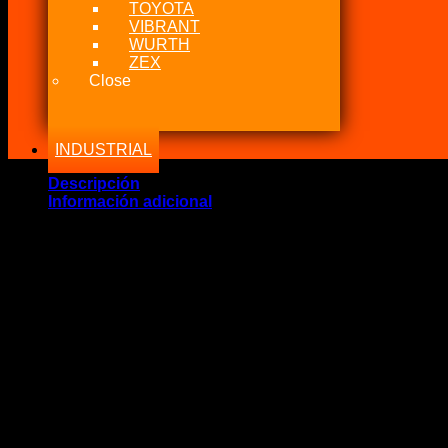
TOYOTA
VIBRANT
WURTH
ZEX
Close
INDUSTRIAL
Descripción
Información adicional
Marca Fabricante: Nitrous Express (NX)
Estado: Nuevo
Incluye:.
– 1 NX Fogger PIRANHA Blue Macho 1/16 NPT a 2 3AN Pira
Recomendable uso: Nitrous, Fuel, Metanol,
La boquilla Piranha presenta un pequeño cuerpo compacto de 
El cuerpo en sí presenta roscas de 1/16 npt, una descarga de 
cambiar los chorros.
La boquilla patentada Piranha tiene un flujo máximo de 150 ca
fuerza y ​​confiabilidad.