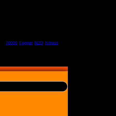
as:
70000
,
Fogger
,
N2O
,
Nitrous
,