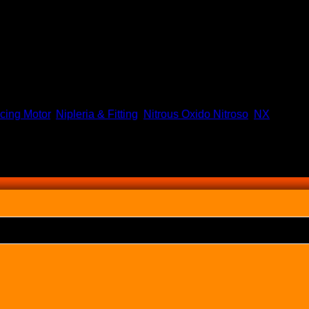
cing Motor
,
Nipleria & Fitting
,
Nitrous Oxido Nitroso
,
NX
Etiquet