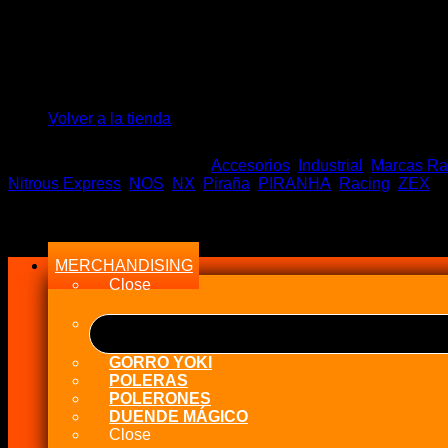
El
El
$
66.500
$
55.000
precio
precio
No hay productos en el carrito.
Stock en tiempo Real
original
actual
era:
es:
Volver a la tienda
Sin existencias
$66.500.
$55.000.
SKU:
NX 70000
Categorías:
Accesorios
,
Industrial
,
Marcas Ra
Nitrous Express
,
NOS
,
NX
,
Piraña
,
PIRANHA
,
Racing
,
ZEX
Menu
MERCHANDISING
Close
GORRO YOKI
POLERAS
POLERONES
DUENDE MÁGICO
Close