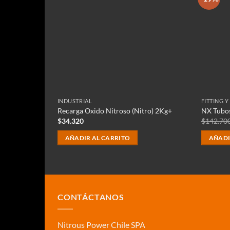
INDUSTRIAL
FITTING Y
itrous
Recarga Oxido Nitroso (Nitro) 2Kg+
NX Tubos
$
34.320
$
142.70
AÑADIR AL CARRITO
AÑADI
CONTÁCTANOS
Nitrous Power Chile SPA