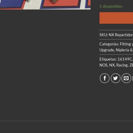
1 disponibles
SKU:
NX Repartido
Categorías:
Fitting 
Upgrade
,
Nipleria &
Etiquetas:
16149C
NOS
,
NX
,
Racing
,
Z