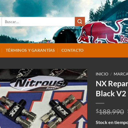
Buscar
por:
TÉRMINOS Y GARANTÍAS
CONTACTO
INICIO
/
MARCA
NX Repart
Black V2 
188.990
$
Stock en tiempo