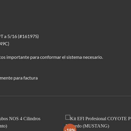
PT a 5/16 (#16197S)
149C)
tos importante para conformar el sistema necesario.
mente para factura
-18%