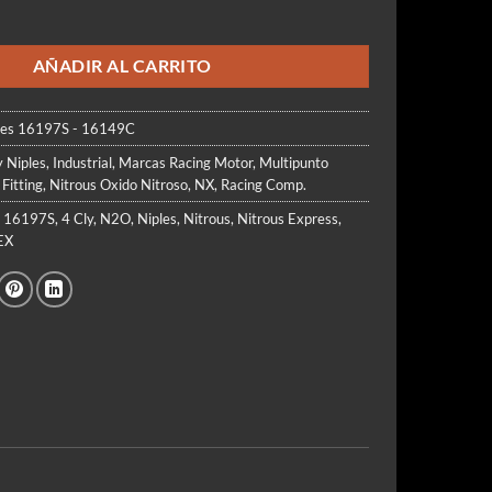
era:
es:
$188.990.
$145.000.
AÑADIR AL CARRITO
res 16197S - 16149C
y Niples
,
Industrial
,
Marcas Racing Motor
,
Multipunto
 Fitting
,
Nitrous Oxido Nitroso
,
NX
,
Racing Comp.
,
16197S
,
4 Cly
,
N2O
,
Niples
,
Nitrous
,
Nitrous Express
,
EX