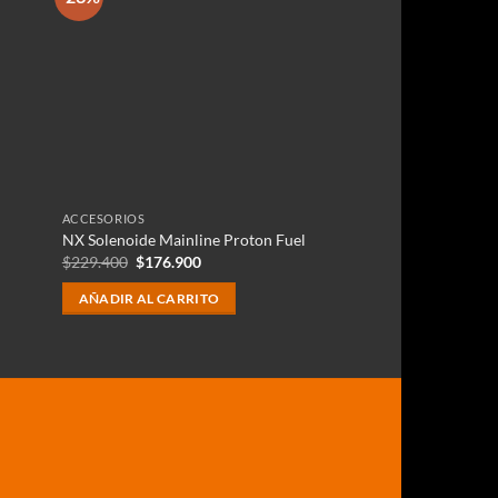
ACCESORIOS
NX Solenoide Mainline Proton Fuel
El
El
$
229.400
$
176.900
precio
precio
original
actual
AÑADIR AL CARRITO
era:
es:
$229.400.
$176.900.