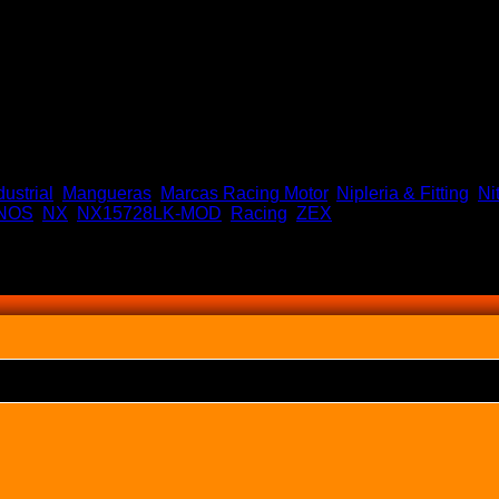
dustrial
,
Mangueras
,
Marcas Racing Motor
,
Nipleria & Fitting
,
Ni
NOS
,
NX
,
NX15728LK-MOD
,
Racing
,
ZEX