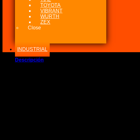
TOYOTA
VIBRANT
WURTH
ZEX
Close
INDUSTRIAL
Descripción
Marca Fabricante: …:: Nitrous Express USA ::…
Estado: Nuevo – Origen: USA
Incluye:.
– 1 Manguera NX Black V2 Macho 4AN / 3AN
Largo: 38cm
Recomendable uso: Nitrous, Fuel, Oil, Etc
Observación: Para un sistema húmedo se requiere 2 unidades, 
Si tiene alguna duda no dude en contactarnos.
.: POLÍTICA DE NITROUS POWER CHILE :.
Nunca caeremos en el engaño de decir que algo que es origin