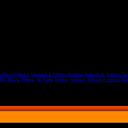
l Etc.. 6AN *(3)
 Racing Motor
,
Nipleria & Fitting
,
Nipleria individual
,
Nitrous Ox
AN
,
Black
,
Fitting
,
Ni Parts
,
Niples
,
Nitrous
,
Nitrous Express
,
Ni