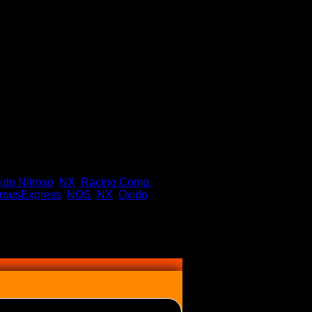
ido Nitroso
,
NX
,
Racing Comp.
,
trousExpress
,
NOS
,
NX
,
Oxido