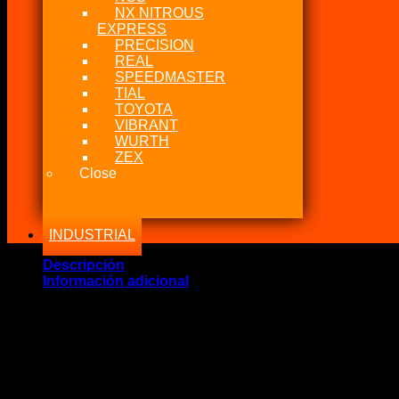
NX NITROUS
EXPRESS
PRECISION
REAL
SPEEDMASTER
TIAL
TOYOTA
VIBRANT
WURTH
ZEX
Close
INDUSTRIAL
Descripción
Información adicional
Marca Fabricante: …:: Nitrous Express USA ::…
Estado: Nuevo – Origen: USA
Incluye:.
– NX Fitting (Y) Nitrous Fuel Oil Etc.. 6AN *(3)
– En: 6AN X 6AN X 6AN Billet Pure-Flo Y Fitting (Black)